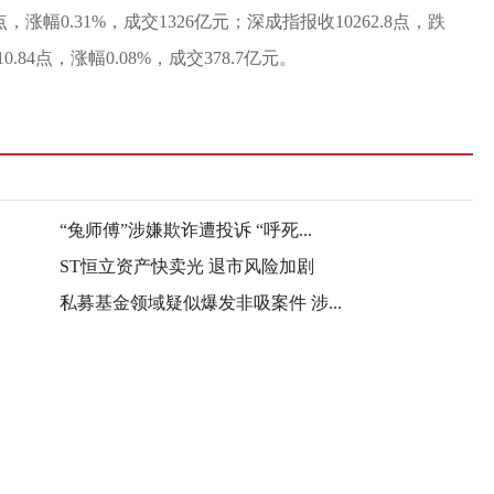
，涨幅0.31%，成交1326亿元；深成指报收10262.8点，跌
0.84点，涨幅0.08%，成交378.7亿元。
“兔师傅”涉嫌欺诈遭投诉 “呼死...
ST恒立资产快卖光 退市风险加剧
私募基金领域疑似爆发非吸案件 涉...