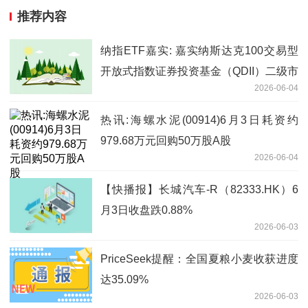
推荐内容
纳指ETF嘉实: 嘉实纳斯达克100交易型
开放式指数证券投资基金（QDII）二级市
2026-06-04
场交易价格溢价风险提示公告|每日速讯
热讯:海螺水泥(00914)6月3日耗资约
979.68万元回购50万股A股
2026-06-04
【快播报】长城汽车-R（82333.HK）6
月3日收盘跌0.88%
2026-06-03
PriceSeek提醒：全国夏粮小麦收获进度
达35.09%
2026-06-03