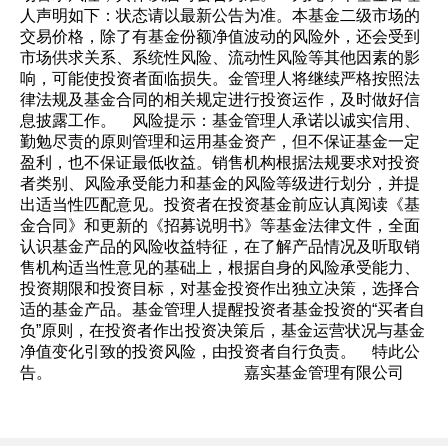
人声明如下：状态请以最新公告为准。本基金二级市场的
交易价格，除了有基金份额净值波动的风险外，还会受到
市场供求关系、系统性风险、流动性风险等其他因素的影
响，可能使投资者面临损失。金管理人将继续严格按照法
律法规及基金合同的相关规定进行投资运作，及时做好信
息披露工作。 风险提示：基金管理人承诺以诚实信用、
勤勉尽责的原则管理和运用基金资产，但不保证基金一定
盈利，也不保证最低收益。销售机构根据法规要求对投资
者类别、风险承受能力和基金的风险等级进行划分，并提
出适当性匹配意见。投资者在投资基金前应认真阅读《基
金合同》和更新的《招募说明书》等基金法律文件，全面
认识基金产品的风险收益特征，在了解产品情况及听取销
售机构适当性意见的基础上，根据自身的风险承受能力、
投资期限和投资目标，对基金投资作出独立决策，选择合
适的基金产品。基金管理人提醒投资者基金投资的“买者自
负”原则，在投资者作出投资决策后，基金运营状况与基金
净值变化引致的投资风险，由投资者自行负责。 特此公
告。 嘉实基金管理有限公司