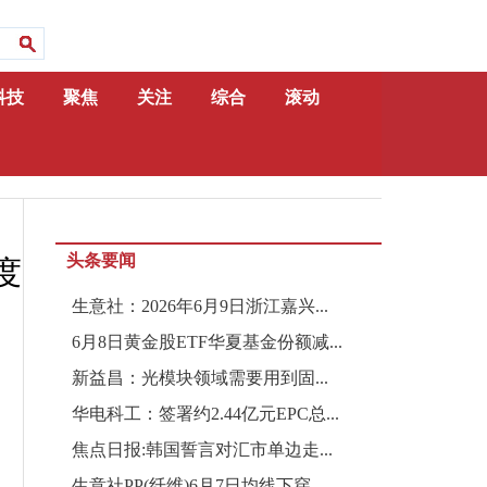
科技
聚焦
关注
综合
滚动
头条要闻
度
生意社：2026年6月9日浙江嘉兴...
6月8日黄金股ETF华夏基金份额减...
新益昌：光模块领域需要用到固...
华电科工：签署约2.44亿元EPC总...
焦点日报:韩国誓言对汇市单边走...
生意社PP(纤维)6月7日均线下穿...