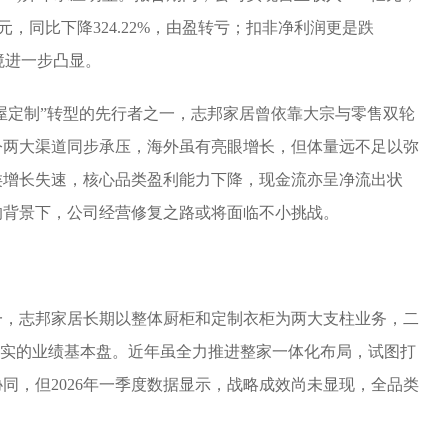
44万元，同比下降324.22%，由盈转亏；扣非净利润更是跌
业困境进一步凸显。
全屋定制”转型的先行者之一，志邦家居曾依靠大宗与零售双轮
令两大渠道同步承压，海外虽有亮眼增长，但体量远不足以弥
类增长失速，核心品类盈利能力下降，现金流亦呈净流出状
的背景下，公司经营修复之路或将面临不小挑战。
一，志邦家居长期以整体厨柜和定制衣柜为两大支柱业务，二
其实的业绩基本盘。近年虽全力推进整家一体化布局，试图打
同，但2026年一季度数据显示，战略成效尚未显现，全品类