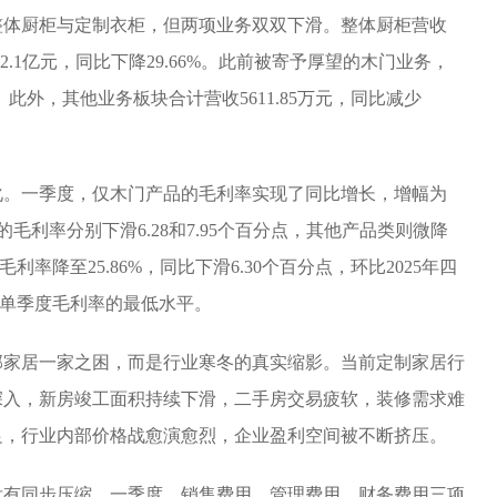
整体厨柜与定制衣柜，但两项业务双双下滑。整体厨柜营收
收2.1亿元，同比下降29.66%。此前被寄予厚望的木门业务，
1%。此外，其他业务板块合计营收5611.85万元，同比减少
化。一季度，仅木门产品的毛利率实现了同比增长，增幅为
的毛利率分别下滑6.28和7.95个百分点，其他产品类则微降
利率降至25.86%，同比下滑6.30个百分点，环比2025年四
来单季度毛利率的最低水平。
邦家居一家之困，而是行业寒冬的真实缩影。当前定制家居行
深入，新房竣工面积持续下滑，二手房交易疲软，装修需求难
足，行业内部价格战愈演愈烈，企业盈利空间被不断挤压。
没有同步压缩。一季度，销售费用、管理费用、财务费用三项