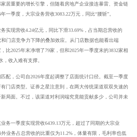
邦家居重要的增长引擎，但随着房地产企业接连暴雷、资金链
年一季度，大宗业务营收3083.22万元，同比“腰斩”。
务实现营收4.24亿元，同比下滑33.69%，占当期总营收的
疲软和门店竞争力下降的叠加效应。从门店数据也能看出端
比2025年末净增了79家，但和2025年一季度末的3832家相
缩水，收入难有支撑。
匹配，公司自2026年度起调整了店面统计口径。截至一季度
跑所有门店类型。证券之星注意到，在两大传统渠道双双失速的
开新局面。不过，该渠道对利润端究竟能贡献多少，公司并未
务一季度实现营收6439.13万元，超过了同期的大宗业
海外业务占总营收的比重仅为11.2%，体量有限，毛利率也低